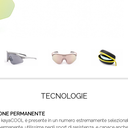
TECNOLOGIE
IONE PERMANENTE
a kayaCOOL è presente in un numero estremamente selezionato
permanente, utilissima negli sport di resistenza, e capace anche